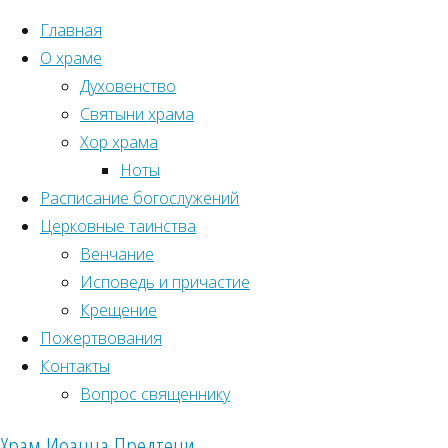
Главная
О храме
Духовенство
Святыни храма
Хор храма
Ноты
Расписание богослужений
Церковные таинства
Венчание
Исповедь и причастие
Крещение
Пожертвования
Главная
Контакты
Рубрики
страница
Вопрос священнику
Новости
Новости прихода
Храм Иоанна Предтечи