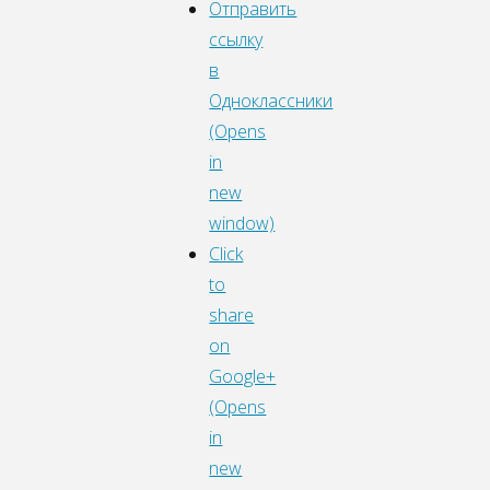
Отправить
ссылку
в
Одноклассники
(Opens
in
new
window)
Click
to
share
on
Google+
(Opens
in
new