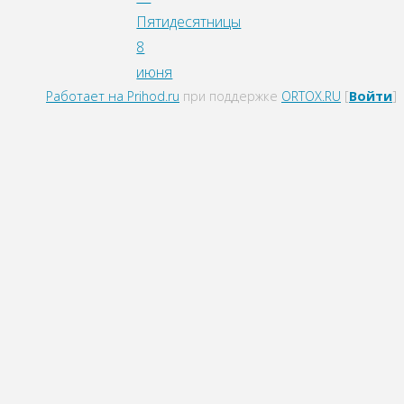
Пятидесятницы
8
июня
Работает на Prihod.ru
при поддержке
ORTOX.RU
[
Войти
]