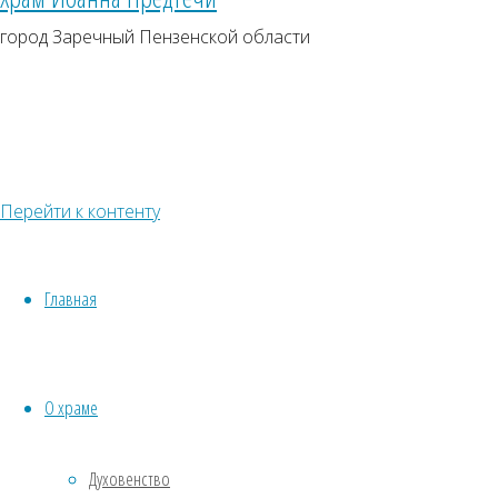
Песнопения
город Заречный Пензенской области
Статьи
Фотоархив
Полная
ю по Пя
Страницы
О храме
Духовенство
Перейти к контенту
Святыни храма
Хор храма
Ноты
Главная
Расписание богослужений
Церковные таинства
Венчание
О храме
Исповедь и причастие
Крещение
Духовенство
Пожертвования