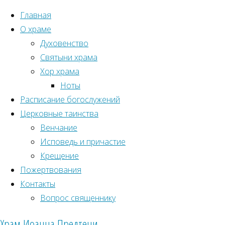
Главная
О храме
Духовенство
Святыни храма
Хор храма
Ноты
Расписание богослужений
Церковные таинства
Венчание
Исповедь и причастие
Крещение
Пожертвования
Главная
Контакты
Рубрики
Пятидес
Вопрос священнику
52
Новости прихода
Храм Иоанна Предтечи