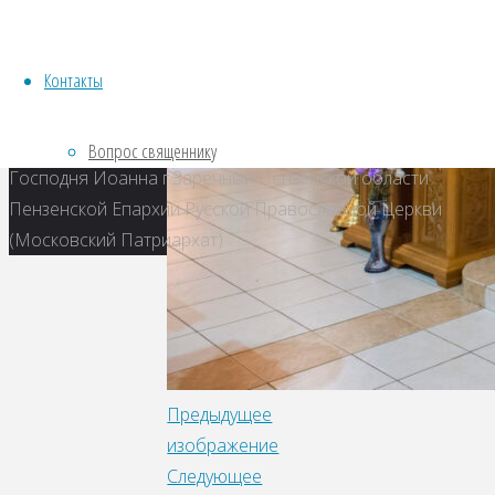
Контакты
Местная религиозная организация православный
Приход храма святого Пророка, Предтечи и Крестителя
Вопрос священнику
Господня Иоанна г.Заречный Пензенской области
Пензенской Епархии Русской Православной Церкви
(Московский Патриархат)
Предыдущее
изображение
Следующее