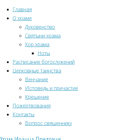
Главная
О храме
Духовенство
Святыни храма
Хор храма
Ноты
Расписание богослужений
Церковные таинства
Венчание
Исповедь и причастие
Крещение
Пожертвования
Главная
Контакты
Рубрики
страница
Вопрос священнику
Фотоархив
5284
Новости прихода
Храм Иоанна Предтечи