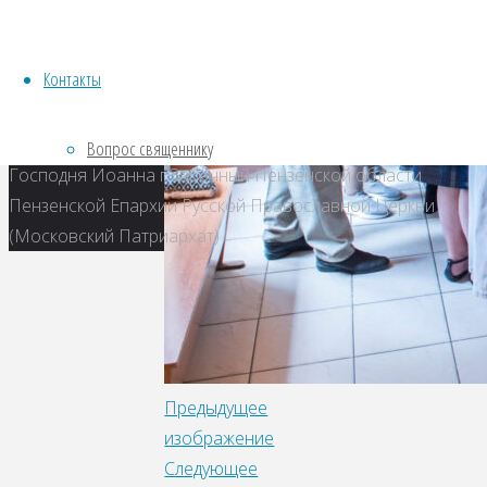
Контакты
Местная религиозная организация православный
Приход храма святого Пророка, Предтечи и Крестителя
Вопрос священнику
Господня Иоанна г.Заречный Пензенской области
Пензенской Епархии Русской Православной Церкви
(Московский Патриархат)
Предыдущее
изображение
Следующее