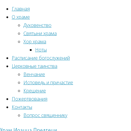
Главная
О храме
Духовенство
Святыни храма
Хор храма
Ноты
Расписание богослужений
Церковные таинства
Венчание
Исповедь и причастие
Крещение
Пожертвования
Главная
Контакты
Рубрики
страница
Вопрос священнику
Фотоархив
5298
Новости прихода
Храм Иоанна Предтечи