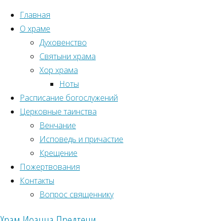
Главная
О храме
Духовенство
Святыни храма
Хор храма
Ноты
Расписание богослужений
Церковные таинства
Венчание
Исповедь и причастие
Крещение
Пожертвования
Главная
Контакты
Рубрики
Вопрос священнику
54
Новости прихода
Храм Иоанна Предтечи