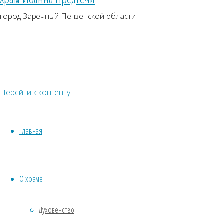
Песнопения
город Заречный Пензенской области
Статьи
Фотоархив
Полная
Фото
Страницы
О храме
Духовенство
Перейти к контенту
Святыни храма
Хор храма
Ноты
Главная
Расписание богослужений
Церковные таинства
Венчание
О храме
Исповедь и причастие
Крещение
Духовенство
Пожертвования