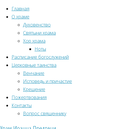
Главная
О храме
Духовенство
Святыни храма
Хор храма
Ноты
Расписание богослужений
Церковные таинства
Венчание
Исповедь и причастие
Крещение
Пожертвования
Главная
Контакты
Рубрики
страница
Вопрос священнику
Песнопения
Новости прихода
Храм Иоанна Предтечи